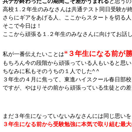
共テが終わったこの期間こそ差がうまれる
と思うの
高校１.２年生のみなさんは共通テスト同日受験が
さらにギアをあげる人、ここからスタートを切る人
そこで今日は！
ここから頑張る１.２年生のみなさんに向けてお話
“３年生になる前が
私が一番伝えたいことは
もちろん今の段階から頑張っている人もいると思い
ちなみに私もそのうちの１人でした^ ^
３年生の４月に焦って、東進ハイスクール春日部校
ですが、やはりその前から頑張っている生徒との差
まだ３年生になっていないみなさんには同じ思いを
３年生になる前から受験勉強に本気で取り組む最大