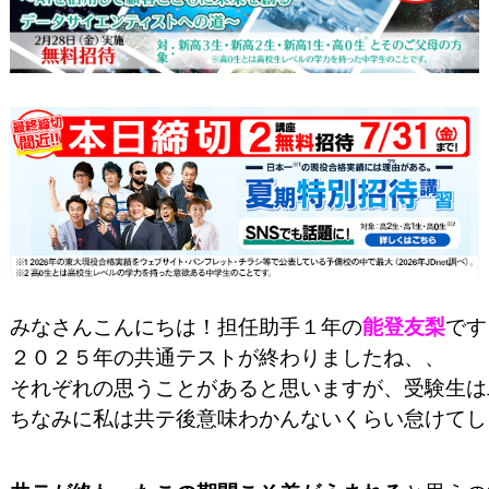
みなさんこんにちは！担任助手１年の
能登友梨
です
２０２５年の共通テストが終わりましたね、、
それぞれの思うことがあると思いますが、受験生は
ちなみに私は共テ後意味わかんないくらい怠けてし