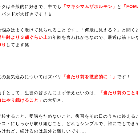
ックは全般的に好きで、中でも
「マキシマムザホルモン」
と
「FOM
うバンドが大好きです！🎸
の悩みはよく老けて見られることです…「何歳に見える？」と聞く
実年齢より３歳ぐらい上
の年齢を言われがちなので、最近は筋トレ
作り
してます笑
度の意気込みについてはズバリ
「当たり前を徹底的に！」
です！
助手として、生徒の皆さんにまず伝えたいのは、
「当たり前のこと
前にやり続けること」
の大切さ。
登校すること、受講をためないこと、復習をその日のうちに終える
テストにしっかり取り組むこと、どれもシンプルで、誰にでもでき
るけれど、続けるのは意外と難しいです…。