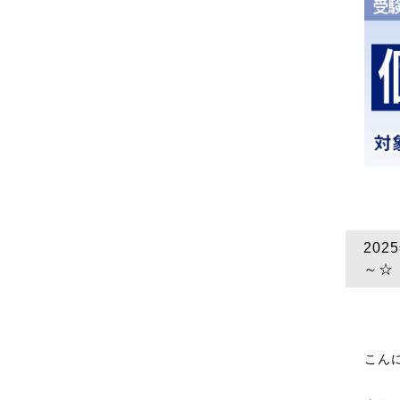
20
～☆
こん