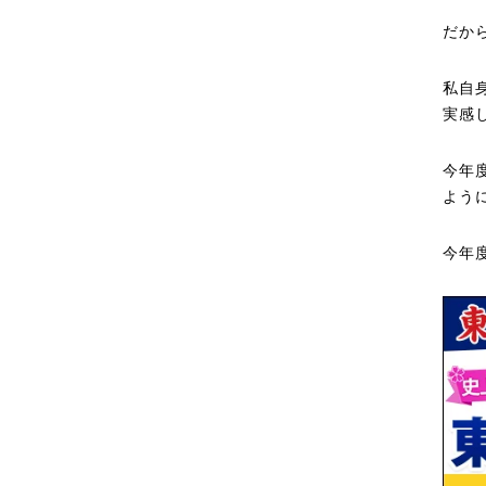
だか
私自
実感
今年
よう
今年