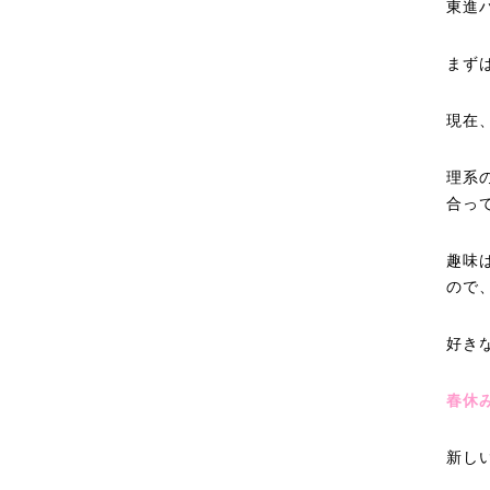
東進
まず
現在
理系
合っ
趣味
ので
好き
春休
新し