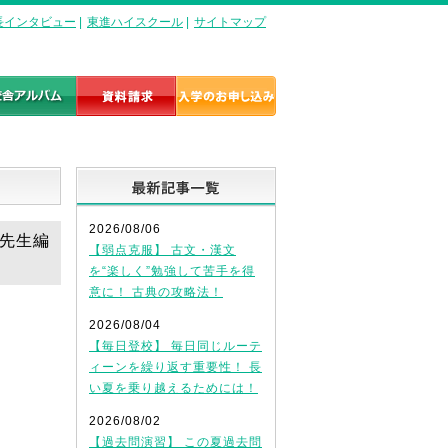
長インタビュー
|
東進ハイスクール
|
サイトマップ
最新記事一覧
2026/08/06
島先生編
【弱点克服】 古文・漢文
を“楽しく”勉強して苦手を得
意に！ 古典の攻略法！
2026/08/04
【毎日登校】 毎日同じルーテ
ィーンを繰り返す重要性！ 長
い夏を乗り越えるためには！
2026/08/02
【過去問演習】 この夏過去問