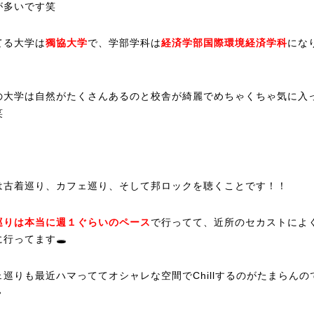
が多いです笑
てる大学は
獨協大学
で、学部学科は
経済学部国際環境経済学科
にな
の大学は自然がたくさんあるのと校舎が綺麗でめちゃくちゃ気に入
笑
は古着巡り、カフェ巡り、そして邦ロックを聴くことです！！
巡りは本当に週１ぐらいのペース
で行ってて、近所のセカストによ
に行ってます🕳
ェ巡りも最近ハマっててオシャレな空間でChillするのがたまらんの
️