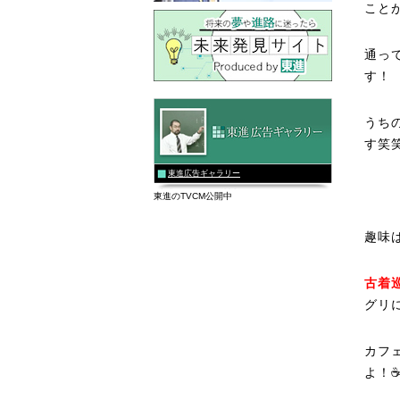
こと
通っ
す！
うち
す笑
東進広告ギャラリー
東進のTVCM公開中
趣味
古着
グリ
カフ
よ！☕