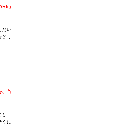
ARE」
とだい
などし
を、当
こと、
そうに