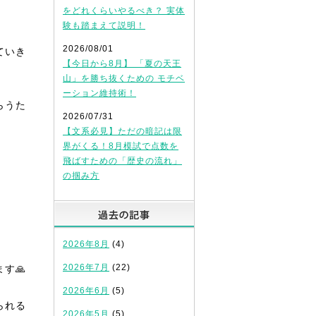
をどれくらいやるべき？ 実体
験も踏まえて説明！
2026/08/01
ていき
【今日から8月】 「夏の天王
山」を勝ち抜くための モチベ
ーション維持術！
らうた
2026/07/31
【文系必見】ただの暗記は限
界がくる！8月模試で点数を
飛ばすための「歴史の流れ」
の掴み方
過去の記事
2026年8月
(4)
2026年7月
(22)
す🙏
2026年6月
(5)
られる
2026年5月
(5)