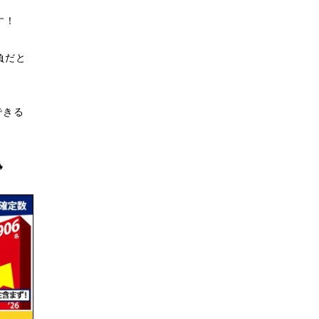
す！
負だと
できる
