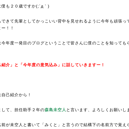
僕も２０歳ですか(;´д｀)
もできて先輩としてかっこいい背中を見せれるように今年も頑張っ
よー！！
は今年度一発目のブログということで皆さんに僕のことを知っても
己紹介」と「今年度の意気込み」に話していきますー！
は自己紹介から！
まして、担任助手２年の
森島未空人
と言います、よろしくお願いしま
名前が未空人と書いて「みくと」と言うので結構下の名前方で覚え