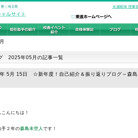
・塾｜埼玉県
永瀬昭幸 理事
5月
グ 2025年05月の記事一覧
25年 5月 15日 ☆新年度！自己紹介＆振り返りブログ～森
んこんにちは！
助手２年の
森島未空人
です！