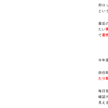
邦ロ
とい
最近
たい
て
若
今年
担任
たり
毎日
確認
見え