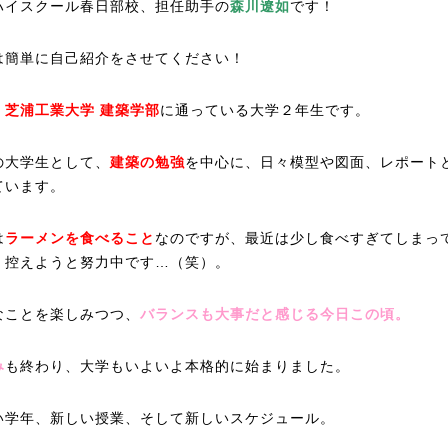
ハイスクール春日部校、担任助手の
森川遼如
です！
は簡単に自己紹介をさせてください！
、
芝浦工業大学 建築学部
に通っている大学２年生です。
の大学生として、
建築の勉強
を中心に、日々模型や図面、レポート
ています。
は
ラーメンを食べること
なのですが、最近は少し食べすぎてしまっ
、控えようと努力中です…（笑）。
なことを楽しみつつ、
バランスも大事だと感じる今日この頃。
み
も終わり、大学もいよいよ本格的に始まりました。
い学年、新しい授業、そして新しいスケジュール。