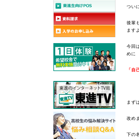
ついに
後輩
ます
今回
めに
「自
まず
改め
下の