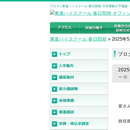
ブログ | 東進ハイスクール 春日部校 大学受験の予備校
東進ハイスクール 春日部校
»
2025年
ブロ
20
～☆
皆さ
担任