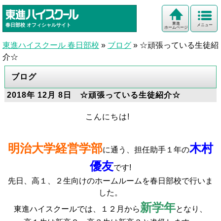
東進
春日部校
オフィシャルサイト
メニュー
ホームページ
東進ハイスクール 春日部校
»
ブログ
»
☆頑張っている生徒紹
介☆
ブログ
2018年 12月 8日 ☆頑張っている生徒紹介☆
こんにちは!
明治大学経営学部
木村
に通う、担任助手１年の
優友
です!
先日、高１、２生向けのホームルームを春日部校で行いま
した。
新学年
東進ハイスクールでは、１２月から
となり、