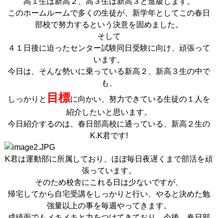
高１生は新高２、高３生は新高３と進級します。
このホームルームで多くの生徒が、新学年としてこの春日
部校で努力するという決意を固めました。
そして
４１日後に迫ったセンター試験同日受験に向け、頑張って
います。
今日は、そんな勢いに乗っている新高２、新高３生の中で
も、
目標
しっかりと
に向かい、努力できている生徒の１人を
紹介したいと思います。
今日紹介するのは、春日部高校に通っている、新高２生の
K.K君です!
K君は運動部に所属しており、ほぼ毎日夜遅くまで部活を頑
張っています。
そのため校舎にこれる日は少ないですが、
帰宅してから自宅受講をしっかりと行い、やると決めた勉
強量以上の事を毎週やってきます。
成績面でもメキメキと力をつけてきており、今後、春日部