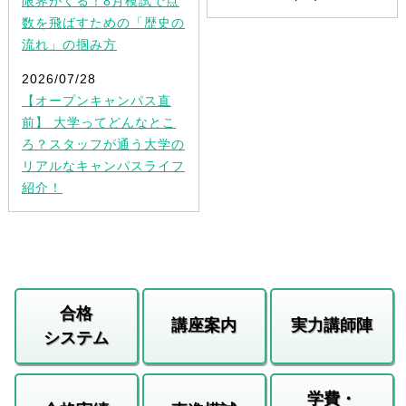
限界がくる！8月模試で点
数を飛ばすための「歴史の
流れ」の掴み方
2026/07/28
【オープンキャンパス直
前】 大学ってどんなとこ
ろ？スタッフが通う大学の
リアルなキャンパスライフ
紹介！
合格
講座案内
実力講師陣
システム
学費・