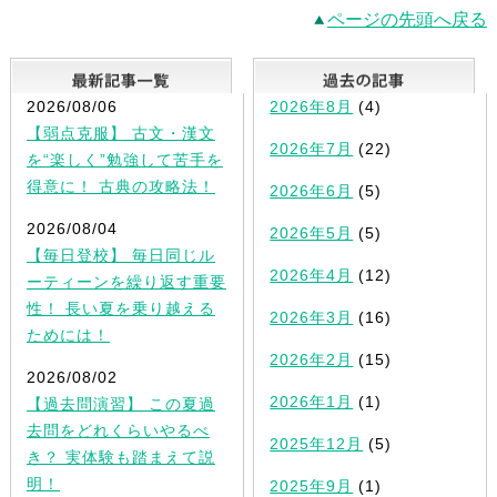
ページの先頭へ戻る
最新記事一覧
2026/08/06
2026年8月
(4)
【弱点克服】 古文・漢文
2026年7月
(22)
を“楽しく”勉強して苦手を
得意に！ 古典の攻略法！
2026年6月
(5)
2026/08/04
2026年5月
(5)
【毎日登校】 毎日同じル
2026年4月
(12)
ーティーンを繰り返す重要
性！ 長い夏を乗り越える
2026年3月
(16)
ためには！
2026年2月
(15)
2026/08/02
2026年1月
(1)
【過去問演習】 この夏過
去問をどれくらいやるべ
2025年12月
(5)
き？ 実体験も踏まえて説
明！
2025年9月
(1)