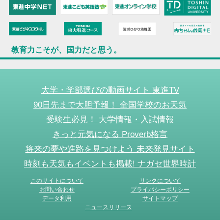
教育力こそが、国力だと思う。
大学・学部選びの動画サイト 東進TV
90日先まで大胆予報！ 全国学校のお天気
受験生必見！ 大学情報・入試情報
きっと元気になる Proverb格言
将来の夢や進路を見つけよう 未来発見サイト
時刻も天気もイベントも掲載! ナガセ世界時計
このサイトについて
リンクについて
お問い合わせ
プライバシーポリシー
データ利用
サイトマップ
ニュースリリース