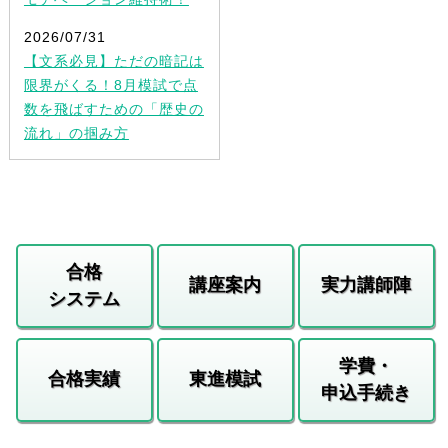
2026/07/31
【文系必見】ただの暗記は
限界がくる！8月模試で点
数を飛ばすための「歴史の
流れ」の掴み方
合格
講座案内
実力講師陣
システム
学費・
合格実績
東進模試
申込手続き