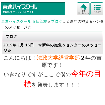
東進
春日部校
オフィシャルサイト
メニュー
ホームページ
東進ハイスクール 春日部校
»
ブログ
»
☆新年の抱負＆センタ
ーのメッセージ☆
ブログ
2019年 1月 16日 ☆新年の抱負＆センターのメッセー
ジ☆
こんにちは！
法政大学経営学部
２
年の吉
原です！
今年の目
いきなりですがここで僕の
標
を発表します！！！