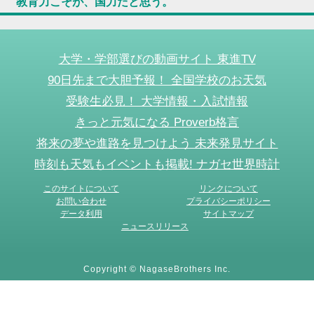
教育力こそが、国力だと思う。
大学・学部選びの動画サイト 東進TV
90日先まで大胆予報！ 全国学校のお天気
受験生必見！ 大学情報・入試情報
きっと元気になる Proverb格言
将来の夢や進路を見つけよう 未来発見サイト
時刻も天気もイベントも掲載! ナガセ世界時計
このサイトについて
リンクについて
お問い合わせ
プライバシーポリシー
データ利用
サイトマップ
ニュースリリース
Copyright © NagaseBrothers Inc.