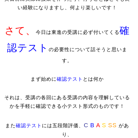
い経験になりますし、何より楽しいです！
さて、
確
今日は東進の受講に必ず付いてくる
認テスト
の必要性について話そうと思いま
す。
まず始めに
確認テスト
とは何か
それは、受講の各回にある受講の内容を理解している
かを手軽に確認できる小テスト形式のものです！
C
B
A
S
SS
また
確認テスト
には五段階評価、
があ
り、