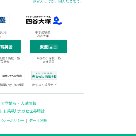
教育力こそが、国力だと思う。
抜なら
中学受験塾
塾
四谷大塚
受験予備校・塾
四国の予備校・塾
進育英舎
東進四国
清瀬ひかり幼稚園
赤ちゃん成長ナビ
 大学情報・入試情報
トも掲載! ナガセ世界時計
バシーポリシー
｜
データ利用