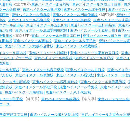
人形町校
<城北地区>
東進ハイスクール赤羽校
|
東進ハイスクール本郷三丁目校
|
東
クール金町校
|
東進ハイスクール亀戸校
|
東進ハイスクール北千住校
|
東進ハイスク
葛西校
|
東進ハイスクール船堀校
|
東進ハイスクール門前仲町校
<城西地区>
東進ハ
寺校
|
東進ハイスクール石神井校
|
東進ハイスクール巣鴨校
|
東進ハイスクール成増
スクール蒲田校
|
東進ハイスクール五反田校
|
東進ハイスクール三軒茶屋校
|
東進ハ
由が丘校
|
東進ハイスクール成城学園前駅校
|
東進ハイスクール千歳烏山校
|
東進ハ
子玉川校
<東京都下>
東進ハイスクール吉祥寺南口校
|
東進ハイスクール国立校
|
東
ル田無校
東進ハイスクール調布校
|
東進ハイスクール八王子校
|
東進ハイスクール東
校
|
東進ハイスクール武蔵小金井校
|
東進ハイスクール武蔵境校
|
イスクール厚木校
|
東進ハイスクール川崎校
|
東進ハイスクール湘南台東口校
|
東進
クールたまプラーザ校
|
東進ハイスクール鶴見校
|
東進ハイスクール登戸校
|
東進ハイ
横浜校
|
クール大宮校
|
東進ハイスクール春日部校
|
東進ハイスクール川口校
|
東進ハイスク
げん台校
|
東進ハイスクール草加校
|
東進ハイスクール所沢校
|
東進ハイスクール南
スクール市川駅前校
|
東進ハイスクール稲毛海岸校
|
東進ハイスクール海浜幕張校
|
新浦安校
|
東進ハイスクール新松戸校
|
東進ハイスクール千葉校
|
東進ハイスクール
校
|
東進ハイスクール南柏校
|
東進ハイスクール八千代台校
スクール取手校
【静岡県】
東進ハイスクール静岡校
【奈良県】
東進ハイスクール奈
コース
学部吉祥寺南口校
|
東進ハイスクール勝どき駅上校
|
東進ハイスクール新百合ヶ丘校