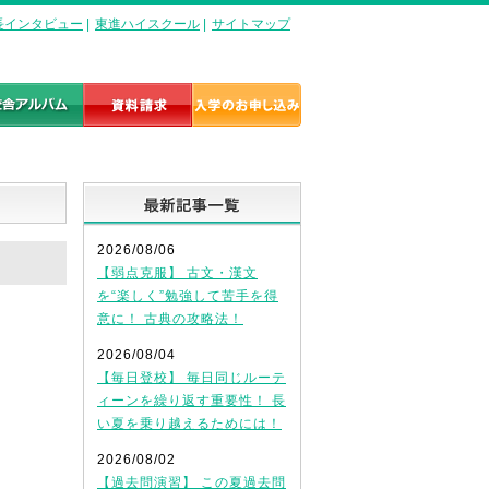
長インタビュー
|
東進ハイスクール
|
サイトマップ
最新記事一覧
2026/08/06
【弱点克服】 古文・漢文
を“楽しく”勉強して苦手を得
意に！ 古典の攻略法！
2026/08/04
【毎日登校】 毎日同じルーテ
ィーンを繰り返す重要性！ 長
い夏を乗り越えるためには！
2026/08/02
【過去問演習】 この夏過去問