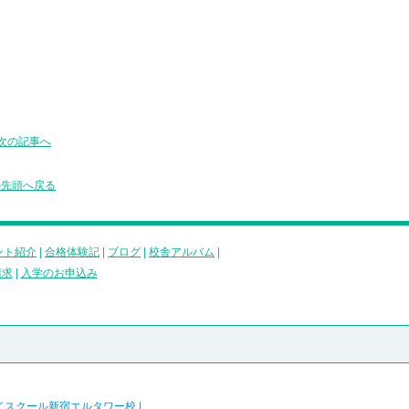
次の記事へ
の先頭へ戻る
ント紹介
|
合格体験記
|
ブログ
|
校舎アルバム
|
請求
|
入学のお申込み
イスクール新宿エルタワー校
|