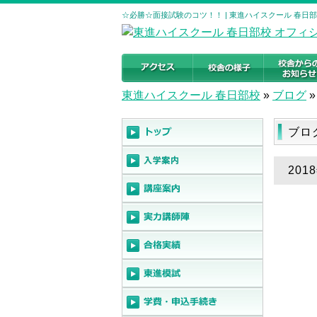
☆必勝☆面接試験のコツ！！ | 東進ハイスクール 春日
東進ハイスクール 春日部校
»
ブログ
»
ブロ
20