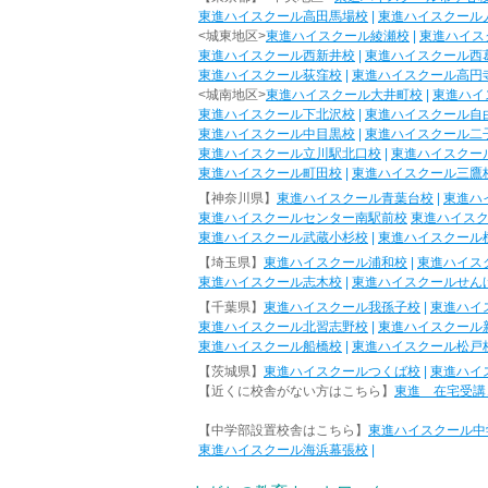
東進ハイスクール高田馬場校
|
東進ハイスクール
<城東地区>
東進ハイスクール綾瀬校
|
東進ハイス
東進ハイスクール西新井校
|
東進ハイスクール西
東進ハイスクール荻窪校
|
東進ハイスクール高円
<城南地区>
東進ハイスクール大井町校
|
東進ハイ
東進ハイスクール下北沢校
|
東進ハイスクール自
東進ハイスクール中目黒校
|
東進ハイスクール二
東進ハイスクール立川駅北口校
|
東進ハイスクー
東進ハイスクール町田校
|
東進ハイスクール三鷹
【神奈川県】
東進ハイスクール青葉台校
|
東進ハ
東進ハイスクールセンター南駅前校
東進ハイス
東進ハイスクール武蔵小杉校
|
東進ハイスクール
【埼玉県】
東進ハイスクール浦和校
|
東進ハイス
東進ハイスクール志木校
|
東進ハイスクールせん
【千葉県】
東進ハイスクール我孫子校
|
東進ハイ
東進ハイスクール北習志野校
|
東進ハイスクール
東進ハイスクール船橋校
|
東進ハイスクール松戸
【茨城県】
東進ハイスクールつくば校
|
東進ハイ
【近くに校舎がない方はこちら】
東進 在宅受講
【中学部設置校舎はこちら】
東進ハイスクール中
東進ハイスクール海浜幕張校
|