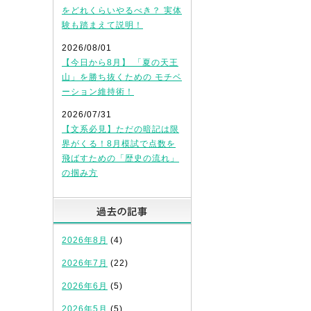
をどれくらいやるべき？ 実体
験も踏まえて説明！
2026/08/01
【今日から8月】 「夏の天王
山」を勝ち抜くための モチベ
ーション維持術！
2026/07/31
【文系必見】ただの暗記は限
界がくる！8月模試で点数を
飛ばすための「歴史の流れ」
の掴み方
過去の記事
2026年8月
(4)
2026年7月
(22)
2026年6月
(5)
2026年5月
(5)