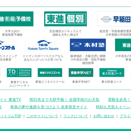
大学入試の
完全個別カリキュラムで
総合型・学校推薦型選
東進衛星予備校
成績を大巾に伸ばす
大学受験の早稲田
たスイミング
イトマンスポーツスクエアなら
阪神地区・大阪北摂に展開
小中高生の
水泳教室
あなたにぴったりが見つかる
小中高生の塾・現役予備校
東
個別指導
校
東進ビジネススクール
東進中学NET
東大特進コース
東進デジタル
ユニバーシティ
ト 東進TV
90日先まで大胆予報！ 全国学校のお天気
受験生必見！
言
将来の夢や進路を見つけよう 未来発見サイト
時刻も天気もイベン
ットコムTOP
｜
このサイトについて
｜
リンクについて
｜
お問い合わせ
｜
プライ