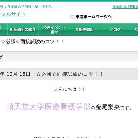
部校 大学受験の予備校・塾｜埼玉県
永瀬昭幸 理事
☆必勝☆面接試験のコツ！！
グ
18年 10月 16日 ☆必勝☆面接試験のコツ！！
こんにちは！！
順天堂大学医療看護学部
金尾梨央
の
です。