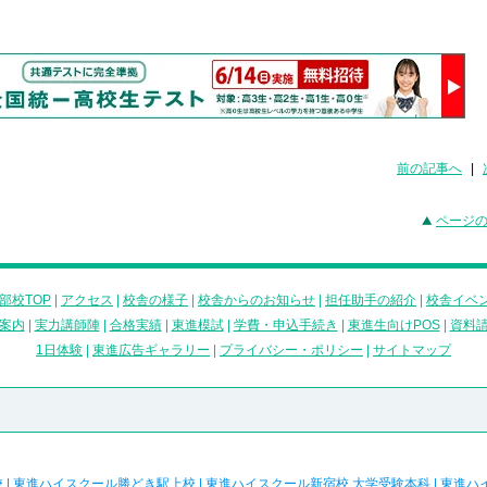
前の記事へ
|
ページ
部校TOP
|
アクセス
|
校舎の様子
|
校舎からのお知らせ
|
担任助手の紹介
|
校舎イベ
案内
|
実力講師陣
|
合格実績
|
東進模試
|
学費・申込手続き
|
東進生向けPOS
|
資料
1日体験
|
東進広告ギャラリー
|
プライバシー・ポリシー
|
サイトマップ
校
|
東進ハイスクール勝どき駅上校
|
東進ハイスクール新宿校 大学受験本科
|
東進ハ