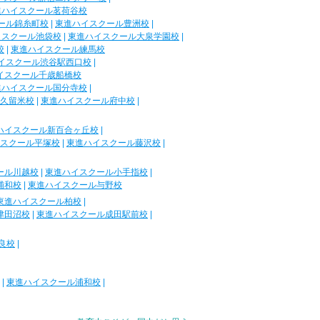
進ハイスクール茗荷谷校
ール錦糸町校
|
東進ハイスクール豊洲校
|
イスクール池袋校
|
東進ハイスクール大泉学園校
|
校
|
東進ハイスクール練馬校
イスクール渋谷駅西口校
|
イスクール千歳船橋校
進ハイスクール国分寺校
|
久留米校
|
東進ハイスクール府中校
|
ハイスクール新百合ヶ丘校
|
スクール平塚校
|
東進ハイスクール藤沢校
|
ール川越校
|
東進ハイスクール小手指校
|
浦和校
|
東進ハイスクール与野校
東進ハイスクール柏校
|
津田沼校
|
東進ハイスクール成田駅前校
|
良校
|
|
東進ハイスクール浦和校
|