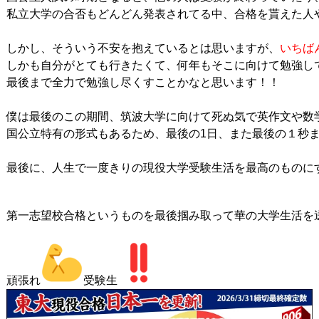
私立大学の合否もどんどん発表されてる中、合格を貰えた人
しかし、そういう不安を抱えているとは思いますが、
いちば
しかも自分がとても行きたくて、何年もそこに向けて勉強し
最後まで全力で勉強し尽くすことかなと思います！！

僕は最後のこの期間、筑波大学に向けて死ぬ気で英作文や数学
国公立特有の形式もあるため、最後の1日、また最後の１秒ま
最後に、人生で一度きりの現役大学受験生活を最高のものにす
第一志望校合格というものを最後掴み取って華の大学生活を
頑張れ
受験生