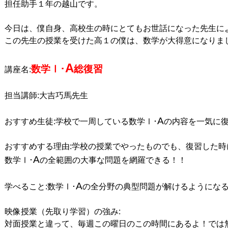
担任助手１年の越山です。

今日は、僕自身、高校生の時にとてもお世話になった先生によ
この先生の授業を受けた高１の僕は、数学が大得意になりまし
A
数学Ⅰ･
総復習
講座名:
担当講師:大吉巧馬先生

A
おすすめ生徒:学校で一周している数学Ⅰ･
の内容を一気に復
おすすめする理由:学校の授業でやったものでも、復習した時
A
数学Ⅰ･
の全範囲の大事な問題を網羅できる！！

A
学べること:数学Ⅰ･
の全分野の典型問題が解けるようになる
映像授業（先取り学習）の強み:

対面授業と違って、毎週この曜日のこの時間にあるよ！では無