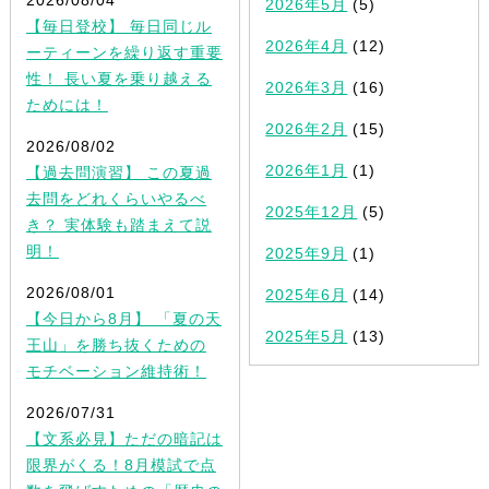
2026年5月
(5)
【毎日登校】 毎日同じル
2026年4月
(12)
ーティーンを繰り返す重要
性！ 長い夏を乗り越える
2026年3月
(16)
ためには！
2026年2月
(15)
2026/08/02
2026年1月
(1)
【過去問演習】 この夏過
去問をどれくらいやるべ
2025年12月
(5)
き？ 実体験も踏まえて説
明！
2025年9月
(1)
2026/08/01
2025年6月
(14)
【今日から8月】 「夏の天
2025年5月
(13)
王山」を勝ち抜くための
モチベーション維持術！
2026/07/31
【文系必見】ただの暗記は
限界がくる！8月模試で点