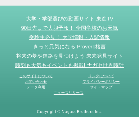
大学・学部選びの動画サイト 東進TV
90日先まで大胆予報！ 全国学校のお天気
受験生必見！ 大学情報・入試情報
きっと元気になる Proverb格言
将来の夢や進路を見つけよう 未来発見サイト
時刻も天気もイベントも掲載! ナガセ世界時計
このサイトについて
リンクについて
お問い合わせ
プライバシーポリシー
データ利用
サイトマップ
ニュースリリース
Copyright © NagaseBrothers Inc.