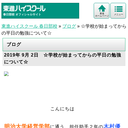
東進
春日部校
オフィシャルサイト
メニュー
ホームページ
東進ハイスクール 春日部校
»
ブログ
»
☆学校が始まってから
の平日の勉強について☆
ブログ
2019年 9月 2日 ☆学校が始まってからの平日の勉強
について☆
こんにちは
明治大学経営学部
木村優
に通う、担任助手２年の