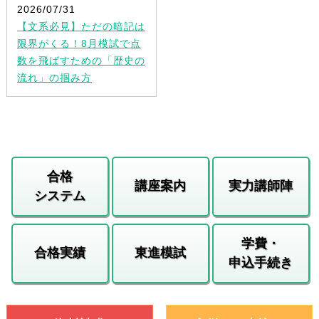
2026/07/31
【文系必見】ただの暗記は
限界がくる！8月模試で点
数を飛ばすための「歴史の
流れ」の掴み方
合格
講座案内
実力講師陣
システム
学費・
合格実績
東進模試
申込手続き