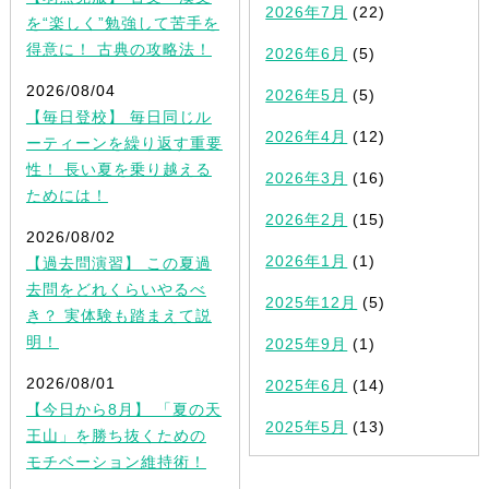
2026年7月
(22)
を“楽しく”勉強して苦手を
得意に！ 古典の攻略法！
2026年6月
(5)
2026/08/04
2026年5月
(5)
【毎日登校】 毎日同じル
2026年4月
(12)
ーティーンを繰り返す重要
性！ 長い夏を乗り越える
2026年3月
(16)
ためには！
2026年2月
(15)
2026/08/02
2026年1月
(1)
【過去問演習】 この夏過
去問をどれくらいやるべ
2025年12月
(5)
き？ 実体験も踏まえて説
明！
2025年9月
(1)
2026/08/01
2025年6月
(14)
【今日から8月】 「夏の天
2025年5月
(13)
王山」を勝ち抜くための
モチベーション維持術！