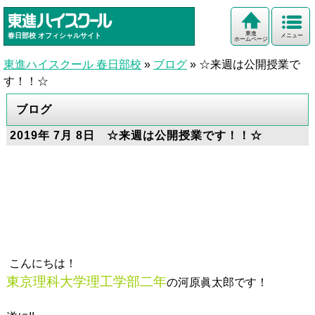
東進
春日部校
オフィシャルサイト
メニュー
ホームページ
東進ハイスクール 春日部校
»
ブログ
»
☆来週は公開授業で
す！！☆
ブログ
2019年 7月 8日 ☆来週は公開授業です！！☆
こんにちは！
東京理科大学理工学部二年
の河原眞太郎です！