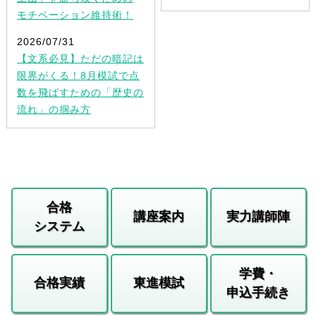
モチベーション維持術！
2026/07/31
【文系必見】ただの暗記は
限界がくる！8月模試で点
数を飛ばすための「歴史の
流れ」の掴み方
合格
講座案内
実力講師陣
システム
学費・
合格実績
東進模試
申込手続き