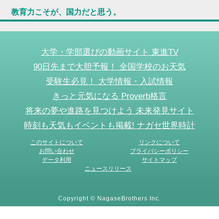
教育力こそが、国力だと思う。
大学・学部選びの動画サイト 東進TV
90日先まで大胆予報！ 全国学校のお天気
受験生必見！ 大学情報・入試情報
きっと元気になる Proverb格言
将来の夢や進路を見つけよう 未来発見サイト
時刻も天気もイベントも掲載! ナガセ世界時計
このサイトについて
リンクについて
お問い合わせ
プライバシーポリシー
データ利用
サイトマップ
ニュースリリース
Copyright © NagaseBrothers Inc.