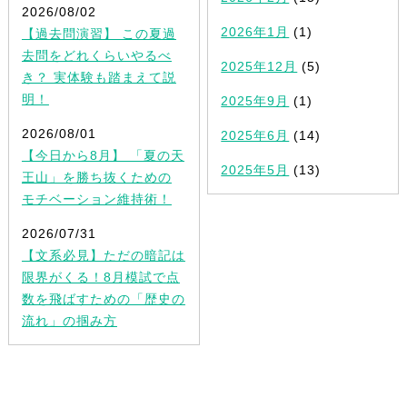
2026/08/02
2026年1月
(1)
【過去問演習】 この夏過
去問をどれくらいやるべ
2025年12月
(5)
き？ 実体験も踏まえて説
明！
2025年9月
(1)
2026/08/01
2025年6月
(14)
【今日から8月】 「夏の天
2025年5月
(13)
王山」を勝ち抜くための
モチベーション維持術！
2026/07/31
【文系必見】ただの暗記は
限界がくる！8月模試で点
数を飛ばすための「歴史の
流れ」の掴み方