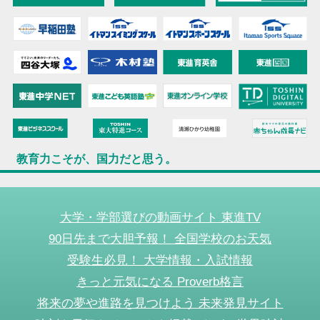
教育力こそが、国力だと思う。
大学・学部選びの動画サイト 東進TV
90日先まで大胆予報！ 全国学校のお天気
受験生必見！ 大学情報・入試情報
きっと元気になる Proverb格言
将来の夢や進路を見つけよう 未来発見サイト