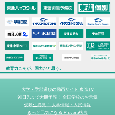
教育力こそが、国力だと思う。
大学・学部選びの動画サイト 東進TV
90日先まで大胆予報！ 全国学校のお天気
受験生必見！ 大学情報・入試情報
きっと元気になる Proverb格言