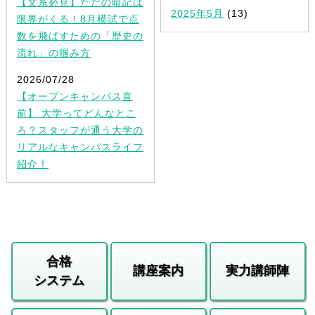
【文系必見】ただの暗記は
2025年5月
(13)
限界がくる！8月模試で点
数を飛ばすための「歴史の
流れ」の掴み方
2026/07/28
【オープンキャンパス直
前】 大学ってどんなとこ
ろ？スタッフが通う大学の
リアルなキャンパスライフ
紹介！
合格
講座案内
実力講師陣
システム