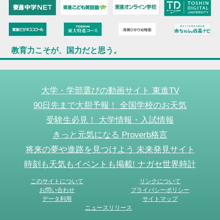
教育力こそが、国力だと思う。
大学・学部選びの動画サイト 東進TV
90日先まで大胆予報！ 全国学校のお天気
受験生必見！ 大学情報・入試情報
きっと元気になる Proverb格言
将来の夢や進路を見つけよう 未来発見サイト
時刻も天気もイベントも掲載! ナガセ世界時計
このサイトについて
リンクについて
お問い合わせ
プライバシーポリシー
データ利用
サイトマップ
ニュースリリース