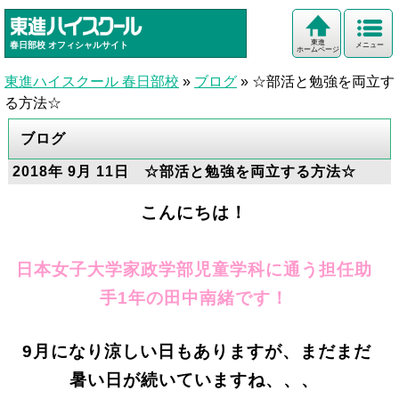
東進
春日部校
オフィシャルサイト
メニュー
ホームページ
東進ハイスクール 春日部校
»
ブログ
»
☆部活と勉強を両立す
る方法☆
ブログ
2018年 9月 11日 ☆部活と勉強を両立する方法☆
こんにちは！
日本女子大学家政学部児童学科に通う担任助
手
1
年の田中南緒です！
9
月になり涼しい日もありますが、まだまだ
暑い日が続いていますね、、、