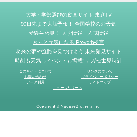
大学・学部選びの動画サイト 東進TV
90日先まで大胆予報！ 全国学校のお天気
受験生必見！ 大学情報・入試情報
きっと元気になる Proverb格言
将来の夢や進路を見つけよう 未来発見サイト
時刻も天気もイベントも掲載! ナガセ世界時計
このサイトについて
リンクについて
お問い合わせ
プライバシーポリシー
データ利用
サイトマップ
ニュースリリース
Copyright © NagaseBrothers Inc.