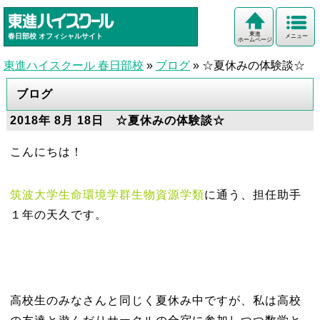
東進
春日部校
オフィシャルサイト
メニュー
ホームページ
東進ハイスクール 春日部校
»
ブログ
»
☆夏休みの体験談☆
ブログ
2018年 8月 18日 ☆夏休みの体験談☆
こんにちは！
筑波大学生命環境学群生物資源学類
に通う、担任助手
１年の天久です。
高校生のみなさんと同じく夏休み中ですが、私は高校