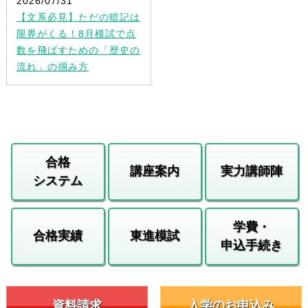
2026/07/31
【文系必見】ただの暗記は
限界がくる！8月模試で点
数を飛ばすための「歴史の
流れ」の掴み方
合格
講座案内
実力講師陣
システム
学費・
合格実績
東進模試
申込手続き
資料請求
入学のお申込み