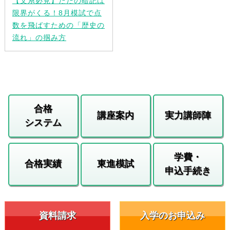
【文系必見】ただの暗記は
限界がくる！8月模試で点
数を飛ばすための「歴史の
流れ」の掴み方
合格
講座案内
実力講師陣
システム
学費・
合格実績
東進模試
申込手続き
資料請求
入学のお申込み