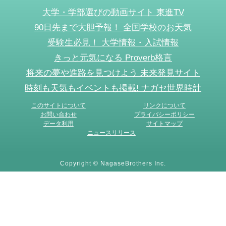
大学・学部選びの動画サイト 東進TV
90日先まで大胆予報！ 全国学校のお天気
受験生必見！ 大学情報・入試情報
きっと元気になる Proverb格言
将来の夢や進路を見つけよう 未来発見サイト
時刻も天気もイベントも掲載! ナガセ世界時計
このサイトについて
リンクについて
お問い合わせ
プライバシーポリシー
データ利用
サイトマップ
ニュースリリース
Copyright © NagaseBrothers Inc.