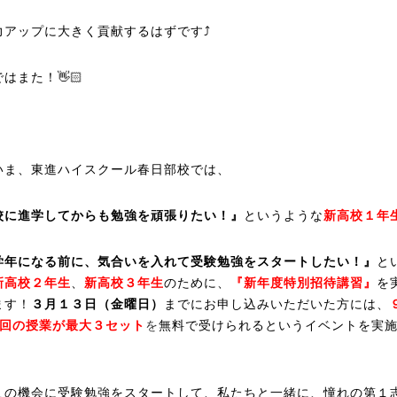
力アップに大きく貢献するはずです⤴️
はまた！👋🏻
いま、東進ハイスクール春日部校では、
校に進学してからも勉強を頑張りたい！』
というような
新高校１年
学年になる前に、気合いを入れて受験勉強をスタートしたい！』
と
新高校２年生
、
新高校３年生
のために、
『新年度特別招待講習』
を
ます！
３月１３日（金曜日）
までにお申し込みいただいた方には、
５回の授業が最大３セット
を
無料で受けられるというイベントを実
！
この機会に受験勉強をスタートして、私たちと一緒に、憧れの第１