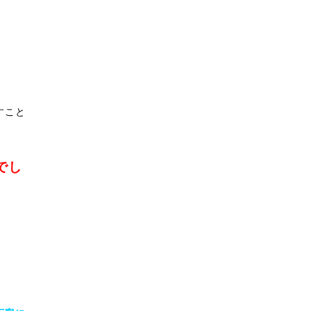
すこと
でし