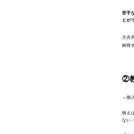
苦手
とが
大吉
納得
②
→個
例え
ない