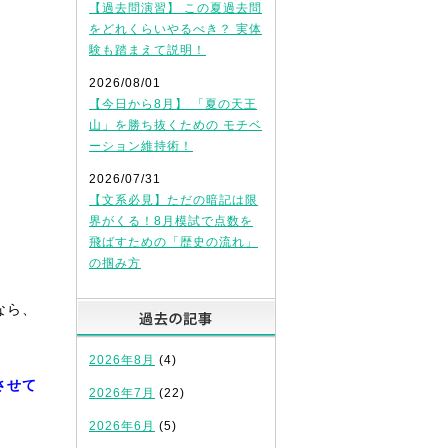
【過去問演習】 この夏過去問
をどれくらいやるべき？ 実体
験も踏まえて説明！
2026/08/01
【今日から8月】 「夏の天王
山」を勝ち抜くための モチベ
ーション維持術！
2026/07/31
【文系必見】ただの暗記は限
界がくる！8月模試で点数を
飛ばすための「歴史の流れ」
の掴み方
なら、
過去の記事
2026年8月
(4)
させて
2026年7月
(22)
2026年6月
(5)