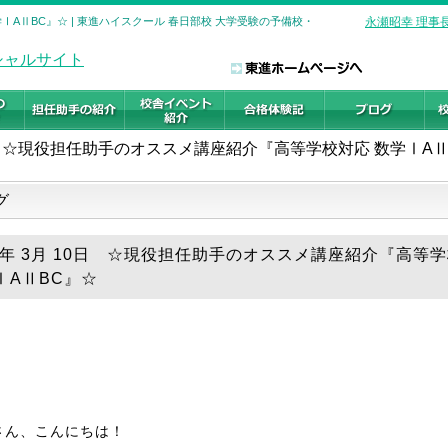
AⅡBC』☆ | 東進ハイスクール 春日部校 大学受験の予備校・
永瀬昭幸 理事
☆現役担任助手のオススメ講座紹介『高等学校対応 数学ⅠAⅡ
グ
26年 3月 10日 ☆現役担任助手のオススメ講座紹介『高等
ⅠAⅡBC』☆
さん、こんにちは！