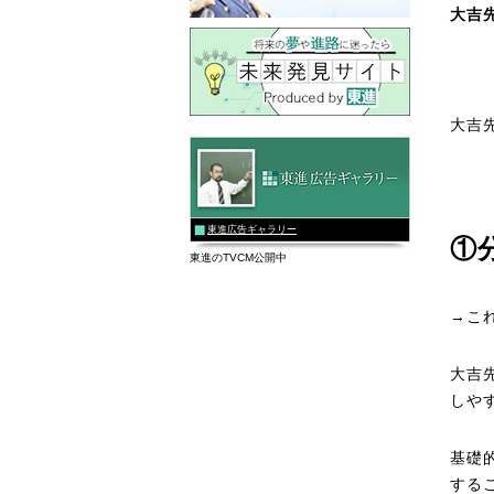
大吉
大吉
東進広告ギャラリー
①
東進のTVCM公開中
→こ
大吉
しや
基礎
する