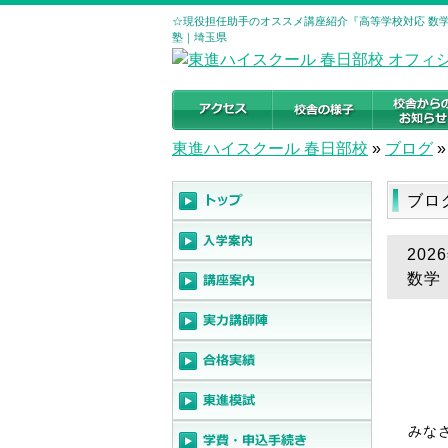
☆現役担任助手のオススメ講座紹介『高等学校対応 数学Ⅰ
塾｜埼玉県
東進ハイスクール 春日部校
»
ブログ
»
ブロ
20
数学
みな