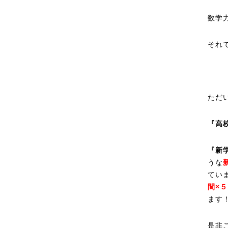
数学
それで
ただ
『高
『新
うな
てい
間×
ます
是非