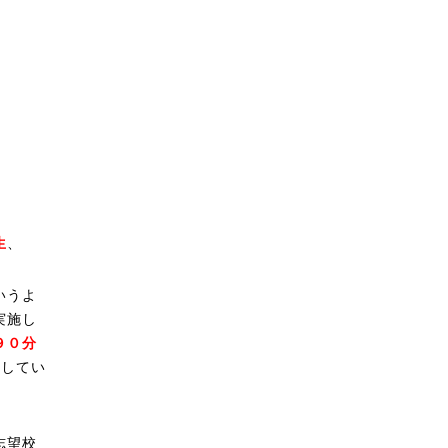
生
、
いうよ
実施し
９０分
施してい
志望校