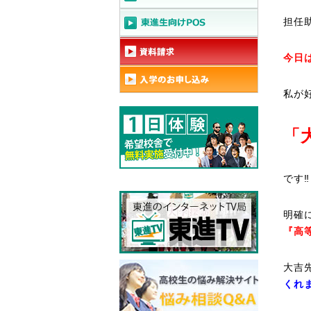
担任
今日
私が
「
です‼️
明確
『高
大吉
くれま