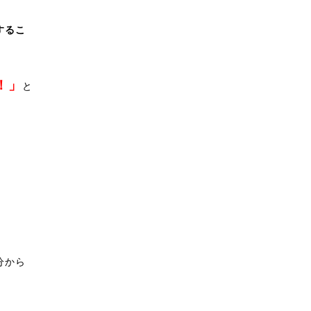
するこ
！」
と
分から