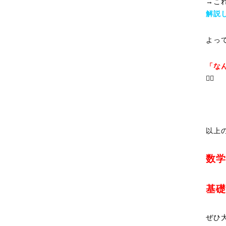
→こ
解説し
よっ
「な
☝🏻
以上
数学
基礎
ぜひ