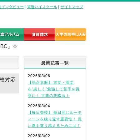
長インタビュー
|
東進ハイスクール
|
サイトマップ
BC』☆
最新記事一覧
2026/08/06
学校対応
【弱点克服】 古文・漢文
を“楽しく”勉強して苦手を得
意に！ 古典の攻略法！
2026/08/04
【毎日登校】 毎日同じルーテ
ィーンを繰り返す重要性！ 長
い夏を乗り越えるためには！
2026/08/02