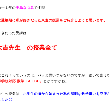
助手１年の
中島なつみ
です🫡
は受験期に私が好きだった東進の授業をご紹介しようと思います。
好きだった受講は
大吉先生」の授業全て
にこれ！っていうのは、パッと思いつかないのですが、強いて言う
等学校対応 数学ⅠAⅡBC』
とかですかね。
先生の授業は、
小学生の頃から始まった私の深刻な数学嫌いを克服
した✊🏻