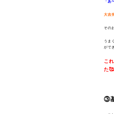
「あ
大吉
その
うま
がで
これ
た🥰
③