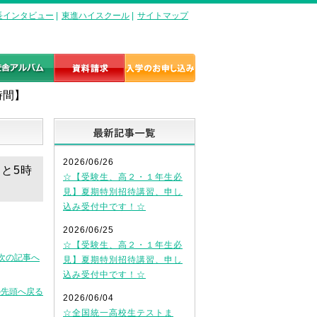
長インタビュー
|
東進ハイスクール
|
サイトマップ
時間】
最新記事一覧
2026/06/26
あと5時
☆【受験生、高２・１年生必
見】夏期特別招待講習、申し
込み受付中です！☆
2026/06/25
☆【受験生、高２・１年生必
次の記事へ
見】夏期特別招待講習、申し
込み受付中です！☆
の先頭へ戻る
2026/06/04
☆全国統一高校生テストま