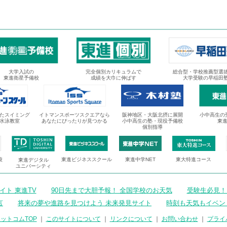
大学入試の
完全個別カリキュラムで
総合型・学校推薦型選
東進衛星予備校
成績を大巾に伸ばす
大学受験の早稲田
たスイミング
イトマンスポーツスクエアなら
阪神地区・大阪北摂に展開
小中高生の
水泳教室
あなたにぴったりが見つかる
小中高生の塾・現役予備校
東
個別指導
校
東進ビジネススクール
東進中学NET
東大特進コース
東進デジタル
ユニバーシティ
ト 東進TV
90日先まで大胆予報！ 全国学校のお天気
受験生必見！
言
将来の夢や進路を見つけよう 未来発見サイト
時刻も天気もイベン
ットコムTOP
｜
このサイトについて
｜
リンクについて
｜
お問い合わせ
｜
プライ