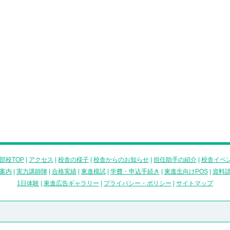
部校TOP
|
アクセス
|
校舎の様子
|
校舎からのお知らせ
|
担任助手の紹介
|
校舎イベ
案内
|
実力講師陣
|
合格実績
|
東進模試
|
学費・申込手続き
|
東進生向けPOS
|
資料
1日体験
|
東進広告ギャラリー
|
プライバシー・ポリシー
|
サイトマップ