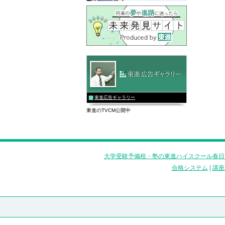
東進広告ギャラリー
東進のTVCM公開中
大学受験予備校・塾の東進ハイスクール春日
合格システム
|
講座