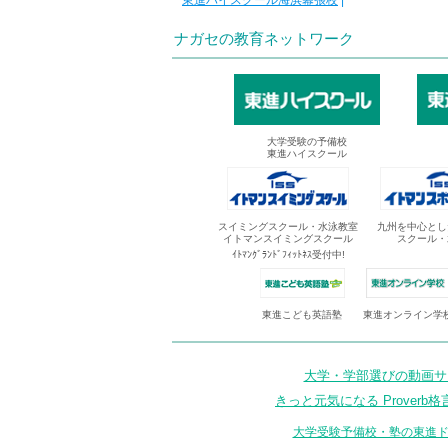
東進ハイスクール海浜幕張校
|
ナガセの教育ネットワーク
大学受験の予備校
東進ハイスクール
スイミングスクール・水泳教室
九州を中心とし
イトマンスイミングスクール
スクール・
ｲﾄﾏﾝｸﾞﾗﾝﾄﾞﾌｨｯﾄﾈｽ受付中!
東進オンライン学
東進こども英語塾
大学・学部選びの動画サイ
きっと元気になる Proverb格
大学受験予備校・塾の東進ド