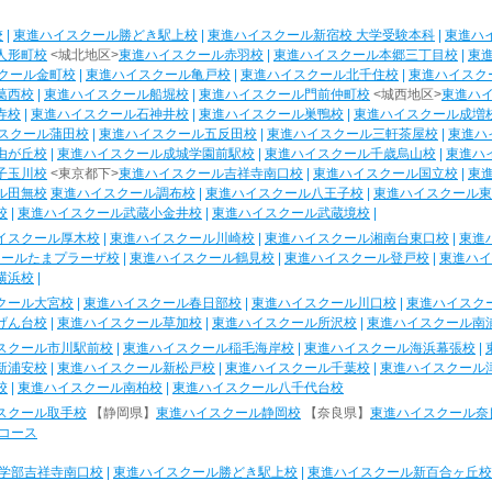
校
|
東進ハイスクール勝どき駅上校
|
東進ハイスクール新宿校 大学受験本科
|
東進ハ
人形町校
<城北地区>
東進ハイスクール赤羽校
|
東進ハイスクール本郷三丁目校
|
東
クール金町校
|
東進ハイスクール亀戸校
|
東進ハイスクール北千住校
|
東進ハイスク
葛西校
|
東進ハイスクール船堀校
|
東進ハイスクール門前仲町校
<城西地区>
東進ハ
寺校
|
東進ハイスクール石神井校
|
東進ハイスクール巣鴨校
|
東進ハイスクール成増
スクール蒲田校
|
東進ハイスクール五反田校
|
東進ハイスクール三軒茶屋校
|
東進ハ
由が丘校
|
東進ハイスクール成城学園前駅校
|
東進ハイスクール千歳烏山校
|
東進ハ
子玉川校
<東京都下>
東進ハイスクール吉祥寺南口校
|
東進ハイスクール国立校
|
東
ル田無校
東進ハイスクール調布校
|
東進ハイスクール八王子校
|
東進ハイスクール東
校
|
東進ハイスクール武蔵小金井校
|
東進ハイスクール武蔵境校
|
イスクール厚木校
|
東進ハイスクール川崎校
|
東進ハイスクール湘南台東口校
|
東進
クールたまプラーザ校
|
東進ハイスクール鶴見校
|
東進ハイスクール登戸校
|
東進ハイ
横浜校
|
クール大宮校
|
東進ハイスクール春日部校
|
東進ハイスクール川口校
|
東進ハイスク
げん台校
|
東進ハイスクール草加校
|
東進ハイスクール所沢校
|
東進ハイスクール南
スクール市川駅前校
|
東進ハイスクール稲毛海岸校
|
東進ハイスクール海浜幕張校
|
新浦安校
|
東進ハイスクール新松戸校
|
東進ハイスクール千葉校
|
東進ハイスクール
校
|
東進ハイスクール南柏校
|
東進ハイスクール八千代台校
スクール取手校
【静岡県】
東進ハイスクール静岡校
【奈良県】
東進ハイスクール奈
コース
学部吉祥寺南口校
|
東進ハイスクール勝どき駅上校
|
東進ハイスクール新百合ヶ丘校