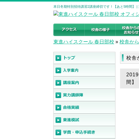
本日冬期特別招待講習2講座締切です！【あと5時間】 |
東進ハイスクール 春日部校
»
校舎か
校舎
20
間】