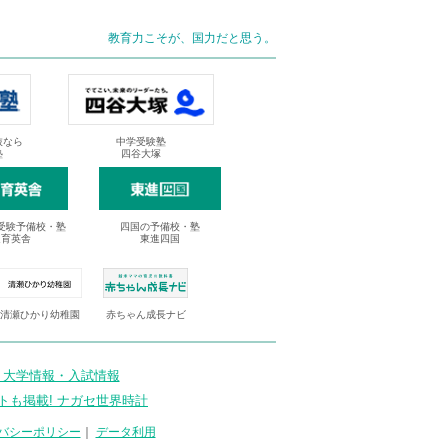
教育力こそが、国力だと思う。
抜なら
中学受験塾
塾
四谷大塚
受験予備校・塾
四国の予備校・塾
進育英舎
東進四国
清瀬ひかり幼稚園
赤ちゃん成長ナビ
 大学情報・入試情報
トも掲載! ナガセ世界時計
バシーポリシー
｜
データ利用