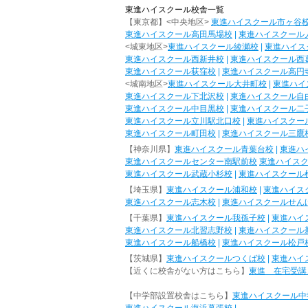
東進ハイスクール校舎一覧
【東京都】<中央地区>
東進ハイスクール市ヶ谷
東進ハイスクール高田馬場校
|
東進ハイスクール
<城東地区>
東進ハイスクール綾瀬校
|
東進ハイス
東進ハイスクール西新井校
|
東進ハイスクール西
東進ハイスクール荻窪校
|
東進ハイスクール高円
<城南地区>
東進ハイスクール大井町校
|
東進ハイ
東進ハイスクール下北沢校
|
東進ハイスクール自
東進ハイスクール中目黒校
|
東進ハイスクール二
東進ハイスクール立川駅北口校
|
東進ハイスクー
東進ハイスクール町田校
|
東進ハイスクール三鷹
【神奈川県】
東進ハイスクール青葉台校
|
東進ハ
東進ハイスクールセンター南駅前校
東進ハイス
東進ハイスクール武蔵小杉校
|
東進ハイスクール
【埼玉県】
東進ハイスクール浦和校
|
東進ハイス
東進ハイスクール志木校
|
東進ハイスクールせん
【千葉県】
東進ハイスクール我孫子校
|
東進ハイ
東進ハイスクール北習志野校
|
東進ハイスクール
東進ハイスクール船橋校
|
東進ハイスクール松戸
【茨城県】
東進ハイスクールつくば校
|
東進ハイ
【近くに校舎がない方はこちら】
東進 在宅受講
【中学部設置校舎はこちら】
東進ハイスクール中