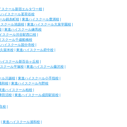
イスクール新宿エルタワー校
|
進ハイスクール茗荷谷校
ール錦糸町校
|
東進ハイスクール豊洲校
|
イスクール池袋校
|
東進ハイスクール大泉学園校
|
校
|
東進ハイスクール練馬校
イスクール渋谷駅西口校
|
イスクール千歳船橋校
進ハイスクール国分寺校
|
久留米校
|
東進ハイスクール府中校
|
ハイスクール新百合ヶ丘校
|
スクール平塚校
|
東進ハイスクール藤沢校
|
ール川越校
|
東進ハイスクール小手指校
|
浦和校
|
東進ハイスクール与野校
東進ハイスクール柏校
|
津田沼校
|
東進ハイスクール成田駅前校
|
良校
|
|
東進ハイスクール浦和校
|