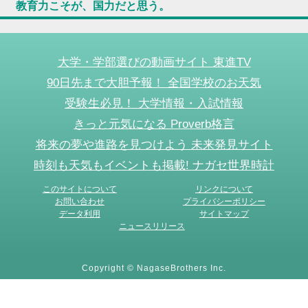
教育力こそが、国力だと思う。
大学・学部選びの動画サイト 東進TV
90日先まで大胆予報！ 全国学校のお天気
受験生必見！ 大学情報・入試情報
きっと元気になる Proverb格言
将来の夢や進路を見つけよう 未来発見サイト
時刻も天気もイベントも掲載! ナガセ世界時計
このサイトについて
リンクについて
お問い合わせ
プライバシーポリシー
データ利用
サイトマップ
ニュースリリース
Copyright © NagaseBrothers Inc.