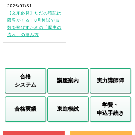
2026/07/31
【文系必見】ただの暗記は
限界がくる！8月模試で点
数を飛ばすための「歴史の
流れ」の掴み方
合格
講座案内
実力講師陣
システム
学費・
合格実績
東進模試
申込手続き