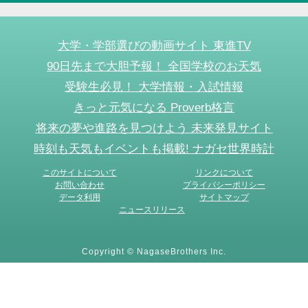
大学・学部選びの動画サイト 東進TV
90日先まで大胆予報！ 全国学校のお天気
受験生必見！ 大学情報・入試情報
きっと元気になる Proverb格言
将来の夢や進路を見つけよう 未来発見サイト
時刻も天気もイベントも掲載! ナガセ世界時計
このサイトについて
リンクについて
お問い合わせ
プライバシーポリシー
データ利用
サイトマップ
ニュースリリース
Copyright © NagaseBrothers Inc.