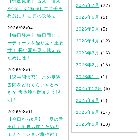
【弱点克服】 古文・漢文
2026年7月
(22)
を“楽しく”勉強して苦手を
得意に！ 古典の攻略法！
2026年6月
(5)
2026/08/04
2026年5月
(5)
【毎日登校】 毎日同じル
2026年4月
(12)
ーティーンを繰り返す重要
性！ 長い夏を乗り越える
2026年3月
(16)
ためには！
2026年2月
(15)
2026/08/02
2026年1月
(1)
【過去問演習】 この夏過
去問をどれくらいやるべ
2025年12月
(5)
き？ 実体験も踏まえて説
明！
2025年9月
(1)
2026/08/01
2025年6月
(14)
【今日から8月】 「夏の天
2025年5月
(13)
王山」を勝ち抜くための
モチベーション維持術！