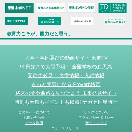
教育力こそが、国力だと思う。
大学・学部選びの動画サイト 東進TV
90日先まで大胆予報！ 全国学校のお天気
受験生必見！ 大学情報・入試情報
きっと元気になる Proverb格言
将来の夢や進路を見つけよう 未来発見サイト
時刻も天気もイベントも掲載! ナガセ世界時計
このサイトについて
リンクについて
お問い合わせ
プライバシーポリシー
データ利用
サイトマップ
ニュースリリース