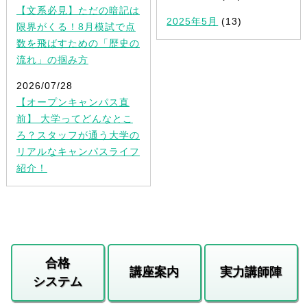
【文系必見】ただの暗記は
2025年5月
(13)
限界がくる！8月模試で点
数を飛ばすための「歴史の
流れ」の掴み方
2026/07/28
【オープンキャンパス直
前】 大学ってどんなとこ
ろ？スタッフが通う大学の
リアルなキャンパスライフ
紹介！
合格
講座案内
実力講師陣
システム