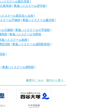
進ハイスクール国分寺校
|
久留米校
|
東進ハイスクール府中校
|
ハイスクール新百合ヶ丘校
|
スクール平塚校
|
東進ハイスクール藤沢校
|
ール川越校
|
東進ハイスクール小手指校
|
浦和校
|
東進ハイスクール与野校
東進ハイスクール柏校
|
津田沼校
|
東進ハイスクール成田駅前校
|
良校
|
|
東進ハイスクール浦和校
|
教育力こそが、国力だと思う。
抜なら
中学受験塾