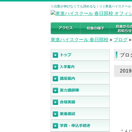
☆点数が伸びなくても諦めるな！☆ | 東進ハイスクール
東進ハイスクール 春日部校
»
ブログ
»
ブロ
20
こん