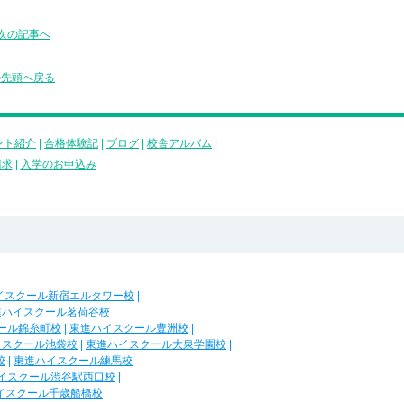
次の記事へ
の先頭へ戻る
ント紹介
|
合格体験記
|
ブログ
|
校舎アルバム
|
請求
|
入学のお申込み
イスクール新宿エルタワー校
|
進ハイスクール茗荷谷校
ール錦糸町校
|
東進ハイスクール豊洲校
|
イスクール池袋校
|
東進ハイスクール大泉学園校
|
校
|
東進ハイスクール練馬校
イスクール渋谷駅西口校
|
イスクール千歳船橋校