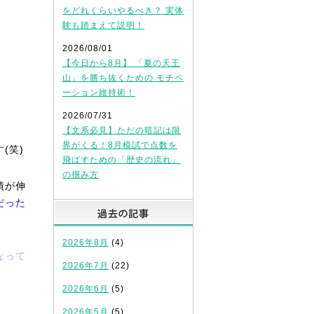
をどれくらいやるべき？ 実体
験も踏まえて説明！
2026/08/01
【今日から8月】 「夏の天王
山」を勝ち抜くための モチベ
ーション維持術！
2026/07/31
【文系必見】ただの暗記は限
界がくる！8月模試で点数を
(笑)
飛ばすための「歴史の流れ」
の掴み方
績が伸
だった
過去の記事
2026年8月
(4)
なって
2026年7月
(22)
2026年6月
(5)
2026年5月
(5)