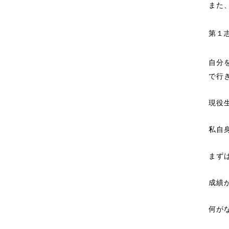
また
第１
自分
で行
現役
私自
まず
成績
何が