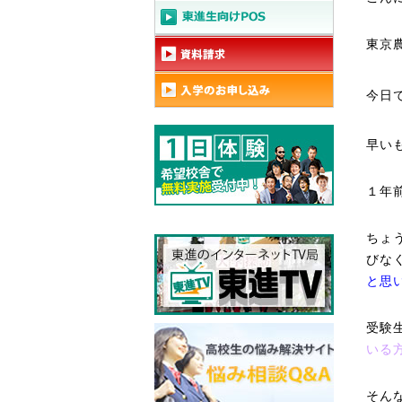
東京
今日
早いも
１年
ちょ
びな
と思
受験
いる
そん