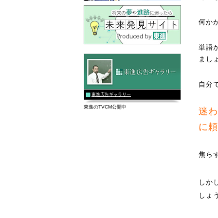
何か
単語
まし
自分
東進広告ギャラリー
東進のTVCM公開中
迷わ
に頼
焦ら
しか
しょ