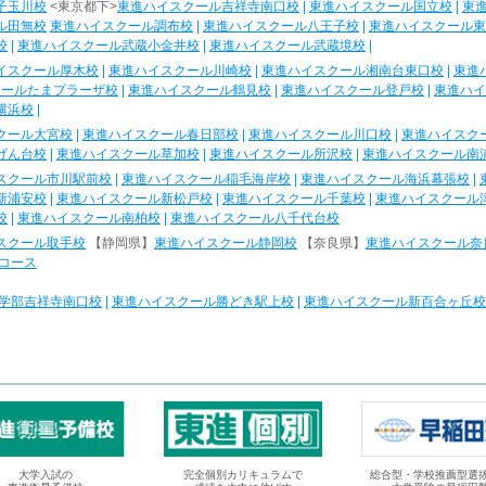
子玉川校
<東京都下>
東進ハイスクール吉祥寺南口校
|
東進ハイスクール国立校
|
東
ル田無校
東進ハイスクール調布校
|
東進ハイスクール八王子校
|
東進ハイスクール東
校
|
東進ハイスクール武蔵小金井校
|
東進ハイスクール武蔵境校
|
イスクール厚木校
|
東進ハイスクール川崎校
|
東進ハイスクール湘南台東口校
|
東進
クールたまプラーザ校
|
東進ハイスクール鶴見校
|
東進ハイスクール登戸校
|
東進ハイ
横浜校
|
クール大宮校
|
東進ハイスクール春日部校
|
東進ハイスクール川口校
|
東進ハイスク
げん台校
|
東進ハイスクール草加校
|
東進ハイスクール所沢校
|
東進ハイスクール南
スクール市川駅前校
|
東進ハイスクール稲毛海岸校
|
東進ハイスクール海浜幕張校
|
新浦安校
|
東進ハイスクール新松戸校
|
東進ハイスクール千葉校
|
東進ハイスクール
校
|
東進ハイスクール南柏校
|
東進ハイスクール八千代台校
スクール取手校
【静岡県】
東進ハイスクール静岡校
【奈良県】
東進ハイスクール奈
コース
学部吉祥寺南口校
|
東進ハイスクール勝どき駅上校
|
東進ハイスクール新百合ヶ丘校
大学入試の
完全個別カリキュラムで
総合型・学校推薦型選