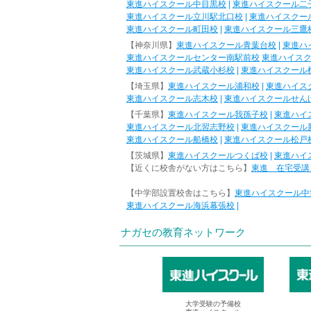
東進ハイスクール中目黒校
|
東進ハイスクール二
東進ハイスクール立川駅北口校
|
東進ハイスクー
東進ハイスクール町田校
|
東進ハイスクール三鷹
【神奈川県】
東進ハイスクール青葉台校
|
東進ハ
東進ハイスクールセンター南駅前校
東進ハイス
東進ハイスクール武蔵小杉校
|
東進ハイスクール
【埼玉県】
東進ハイスクール浦和校
|
東進ハイス
東進ハイスクール志木校
|
東進ハイスクールせん
【千葉県】
東進ハイスクール我孫子校
|
東進ハイ
東進ハイスクール北習志野校
|
東進ハイスクール
東進ハイスクール船橋校
|
東進ハイスクール松戸
【茨城県】
東進ハイスクールつくば校
|
東進ハイ
【近くに校舎がない方はこちら】
東進 在宅受講
【中学部設置校舎はこちら】
東進ハイスクール中
東進ハイスクール海浜幕張校
|
ナガセの教育ネットワーク
大学受験の予備校