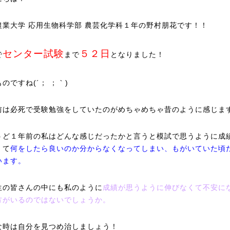
農業大学 応用生物科学部 農芸化学科１年の野村朋花です！！
センター試験
５２日
で
まで
となりました！
のですね(´； ；｀)
前は必死で受験勉強をしていたのがめちゃめちゃ昔のように感じます
うど１年前の私はどんな感じだったかと言うと模試で思うように成
くて
何をしたら良いのか分からなくなってしまい、もがいていた頃
います。
生の皆さんの中にも私のように
成績が思うように伸びなくて不安に
方がいるのではないでしょうか。
な時は自分を見つめ治しましょう！