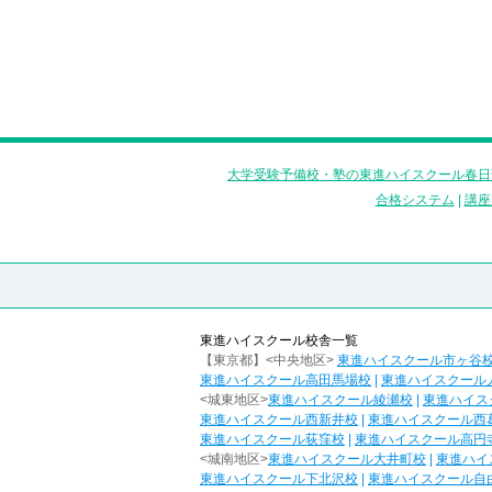
大学受験予備校・塾の東進ハイスクール春日
合格システム
|
講座
東進ハイスクール校舎一覧
【東京都】<中央地区>
東進ハイスクール市ヶ谷
東進ハイスクール高田馬場校
|
東進ハイスクール
<城東地区>
東進ハイスクール綾瀬校
|
東進ハイス
東進ハイスクール西新井校
|
東進ハイスクール西
東進ハイスクール荻窪校
|
東進ハイスクール高円
<城南地区>
東進ハイスクール大井町校
|
東進ハイ
東進ハイスクール下北沢校
|
東進ハイスクール自