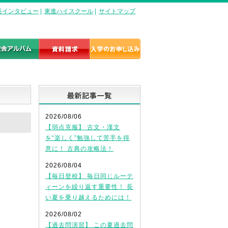
長インタビュー
|
東進ハイスクール
|
サイトマップ
最新記事一覧
2026/08/06
【弱点克服】 古文・漢文
を“楽しく”勉強して苦手を得
意に！ 古典の攻略法！
2026/08/04
【毎日登校】 毎日同じルーテ
ィーンを繰り返す重要性！ 長
い夏を乗り越えるためには！
2026/08/02
【過去問演習】 この夏過去問