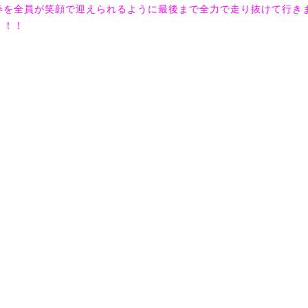
春を全員が笑顔で迎えられるように最後まで全力で走り抜けて行き
！！！