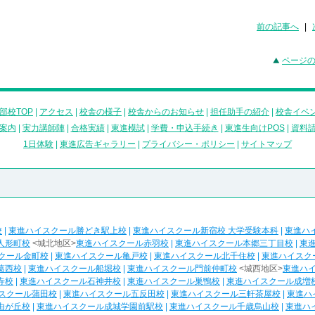
前の記事へ
|
ページ
部校TOP
|
アクセス
|
校舎の様子
|
校舎からのお知らせ
|
担任助手の紹介
|
校舎イベ
案内
|
実力講師陣
|
合格実績
|
東進模試
|
学費・申込手続き
|
東進生向けPOS
|
資料
1日体験
|
東進広告ギャラリー
|
プライバシー・ポリシー
|
サイトマップ
校
|
東進ハイスクール勝どき駅上校
|
東進ハイスクール新宿校 大学受験本科
|
東進ハ
人形町校
<城北地区>
東進ハイスクール赤羽校
|
東進ハイスクール本郷三丁目校
|
東
クール金町校
|
東進ハイスクール亀戸校
|
東進ハイスクール北千住校
|
東進ハイスク
葛西校
|
東進ハイスクール船堀校
|
東進ハイスクール門前仲町校
<城西地区>
東進ハ
寺校
|
東進ハイスクール石神井校
|
東進ハイスクール巣鴨校
|
東進ハイスクール成増
スクール蒲田校
|
東進ハイスクール五反田校
|
東進ハイスクール三軒茶屋校
|
東進ハ
由が丘校
|
東進ハイスクール成城学園前駅校
|
東進ハイスクール千歳烏山校
|
東進ハ