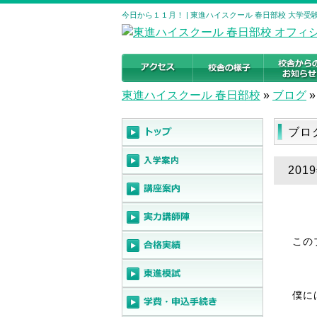
今日から１１月！ | 東進ハイスクール 春日部校 大学
東進ハイスクール 春日部校
»
ブログ
»
ブロ
201
この
僕に