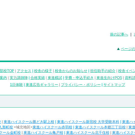
前の記事へ
|
ページ
部校TOP
|
アクセス
|
校舎の様子
|
校舎からのお知らせ
|
担任助手の紹介
|
校舎イベ
案内
|
実力講師陣
|
合格実績
|
東進模試
|
学費・申込手続き
|
東進生向けPOS
|
資料
1日体験
|
東進広告ギャラリー
|
プライバシー・ポリシー
|
サイトマップ
校
|
東進ハイスクール勝どき駅上校
|
東進ハイスクール新宿校 大学受験本科
|
東進ハ
人形町校
<城北地区>
東進ハイスクール赤羽校
|
東進ハイスクール本郷三丁目校
|
東
クール金町校
|
東進ハイスクール亀戸校
|
東進ハイスクール北千住校
|
東進ハイスク