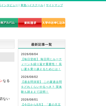
長インタビュー
|
東進ハイスクール
|
サイトマップ
最新記事一覧
2026/08/04
【毎日登校】 毎日同じルーテ
ィーンを繰り返す重要性！ 長
い夏を乗り越えるためには！
2026/08/02
ン
なる
【過去問演習】 この夏過去問
をどれくらいやるべき？ 実体
験も踏まえて説明！
切ない
2026/08/01
【今日から8月】 「夏の天王