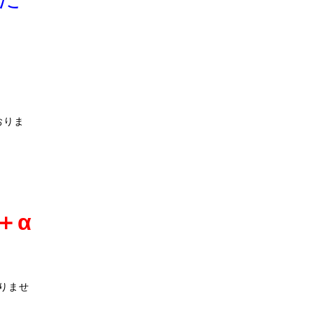
おりま
＋α
りませ