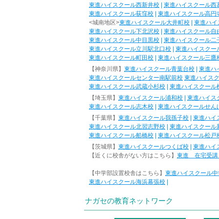
東進ハイスクール西新井校
|
東進ハイスクール西
東進ハイスクール荻窪校
|
東進ハイスクール高円
<城南地区>
東進ハイスクール大井町校
|
東進ハイ
東進ハイスクール下北沢校
|
東進ハイスクール自
東進ハイスクール中目黒校
|
東進ハイスクール二
東進ハイスクール立川駅北口校
|
東進ハイスクー
東進ハイスクール町田校
|
東進ハイスクール三鷹
【神奈川県】
東進ハイスクール青葉台校
|
東進ハ
東進ハイスクールセンター南駅前校
東進ハイス
東進ハイスクール武蔵小杉校
|
東進ハイスクール
【埼玉県】
東進ハイスクール浦和校
|
東進ハイス
東進ハイスクール志木校
|
東進ハイスクールせん
【千葉県】
東進ハイスクール我孫子校
|
東進ハイ
東進ハイスクール北習志野校
|
東進ハイスクール
東進ハイスクール船橋校
|
東進ハイスクール松戸
【茨城県】
東進ハイスクールつくば校
|
東進ハイ
【近くに校舎がない方はこちら】
東進 在宅受講
【中学部設置校舎はこちら】
東進ハイスクール中
東進ハイスクール海浜幕張校
|
ナガセの教育ネットワーク