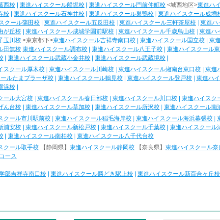
葛西校
|
東進ハイスクール船堀校
|
東進ハイスクール門前仲町校
<城西地区>
東進ハ
寺校
|
東進ハイスクール石神井校
|
東進ハイスクール巣鴨校
|
東進ハイスクール成増
スクール蒲田校
|
東進ハイスクール五反田校
|
東進ハイスクール三軒茶屋校
|
東進ハ
由が丘校
|
東進ハイスクール成城学園前駅校
|
東進ハイスクール千歳烏山校
|
東進ハ
子玉川校
<東京都下>
東進ハイスクール吉祥寺南口校
|
東進ハイスクール国立校
|
東
ル田無校
東進ハイスクール調布校
|
東進ハイスクール八王子校
|
東進ハイスクール東
校
|
東進ハイスクール武蔵小金井校
|
東進ハイスクール武蔵境校
|
イスクール厚木校
|
東進ハイスクール川崎校
|
東進ハイスクール湘南台東口校
|
東進
クールたまプラーザ校
|
東進ハイスクール鶴見校
|
東進ハイスクール登戸校
|
東進ハイ
横浜校
|
クール大宮校
|
東進ハイスクール春日部校
|
東進ハイスクール川口校
|
東進ハイスク
げん台校
|
東進ハイスクール草加校
|
東進ハイスクール所沢校
|
東進ハイスクール南
スクール市川駅前校
|
東進ハイスクール稲毛海岸校
|
東進ハイスクール海浜幕張校
|
新浦安校
|
東進ハイスクール新松戸校
|
東進ハイスクール千葉校
|
東進ハイスクール
校
|
東進ハイスクール南柏校
|
東進ハイスクール八千代台校
スクール取手校
【静岡県】
東進ハイスクール静岡校
【奈良県】
東進ハイスクール奈
コース
学部吉祥寺南口校
|
東進ハイスクール勝どき駅上校
|
東進ハイスクール新百合ヶ丘校