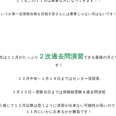
とてもこの１１月は重要な月になってきます！！
というか第一志望校合格を目指す皆さんには重要じゃない月はないです
２次過去問演習
生は１１月がたっぷり
できる最後の月と
す！
１２月中旬～１月１９日まではセンター演習系
１月２０日～受験当日までは併願校受験＆過去問演習
う感じで１２月以降は思うように演習が出来ない可能性が高いので
１１月にいかに出来るかが勝負です！