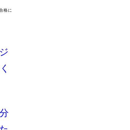
合格に
ジ
く
分
た