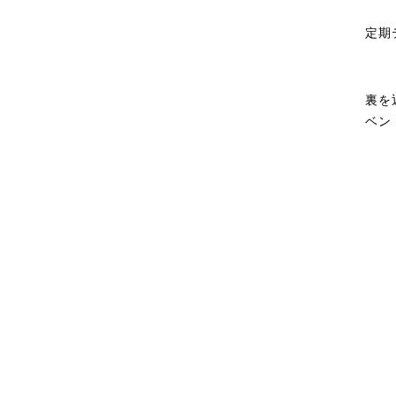
定期
裏を
ベン