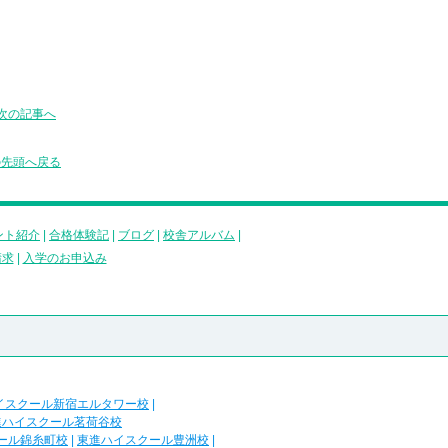
次の記事へ
の先頭へ戻る
ント紹介
|
合格体験記
|
ブログ
|
校舎アルバム
|
請求
|
入学のお申込み
イスクール新宿エルタワー校
|
進ハイスクール茗荷谷校
ール錦糸町校
|
東進ハイスクール豊洲校
|