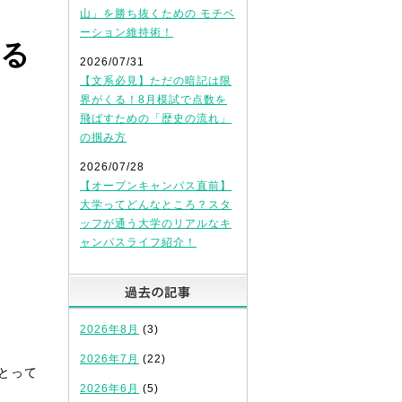
山」を勝ち抜くための モチベ
ーション維持術！
する
2026/07/31
【文系必見】ただの暗記は限
界がくる！8月模試で点数を
飛ばすための「歴史の流れ」
の掴み方
2026/07/28
【オープンキャンパス直前】
大学ってどんなところ？スタ
ッフが通う大学のリアルなキ
ャンパスライフ紹介！
過去の記事
2026年8月
(3)
2026年7月
(22)
とって
2026年6月
(5)