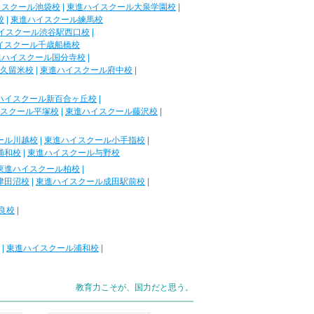
イスクール池袋校
|
東進ハイスクール大泉学園校
|
校
|
東進ハイスクール練馬校
イスクール渋谷駅西口校
|
イスクール千歳船橋校
進ハイスクール国分寺校
|
久留米校
|
東進ハイスクール府中校
|
ハイスクール新百合ヶ丘校
|
スクール平塚校
|
東進ハイスクール藤沢校
|
ール川越校
|
東進ハイスクール小手指校
|
浦和校
|
東進ハイスクール与野校
東進ハイスクール柏校
|
津田沼校
|
東進ハイスクール成田駅前校
|
良校
|
|
東進ハイスクール浦和校
|
教育力こそが、国力だと思う。