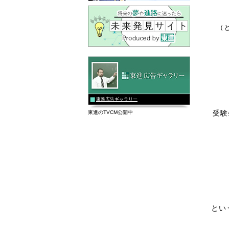
（
東進広告ギャラリー
受験
東進のTVCM公開中
とい