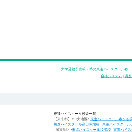
大学受験予備校・塾の東進ハイスクール春日
合格システム
|
講座
東進ハイスクール校舎一覧
【東京都】<中央地区>
東進ハイスクール市ヶ谷
東進ハイスクール高田馬場校
|
東進ハイスクール
<城東地区>
東進ハイスクール綾瀬校
|
東進ハイス