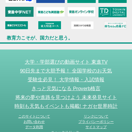
教育力こそが、国力だと思う。
大学・学部選びの動画サイト 東進TV
90日先まで大胆予報！ 全国学校のお天気
受験生必見！ 大学情報・入試情報
きっと元気になる Proverb格言
将来の夢や進路を見つけよう 未来発見サイト
時刻も天気もイベントも掲載! ナガセ世界時計
このサイトについて
リンクについて
お問い合わせ
プライバシーポリシー
データ利用
サイトマップ