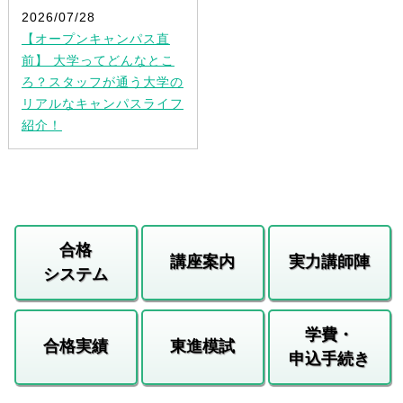
2026/07/28
【オープンキャンパス直
前】 大学ってどんなとこ
ろ？スタッフが通う大学の
リアルなキャンパスライフ
紹介！
合格
講座案内
実力講師陣
システム
学費・
合格実績
東進模試
申込手続き