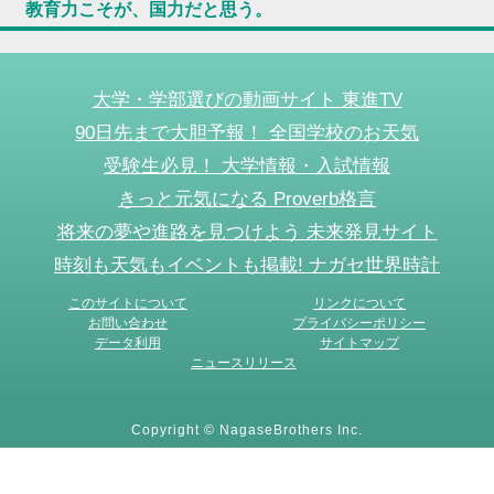
教育力こそが、国力だと思う。
大学・学部選びの動画サイト 東進TV
90日先まで大胆予報！ 全国学校のお天気
受験生必見！ 大学情報・入試情報
きっと元気になる Proverb格言
将来の夢や進路を見つけよう 未来発見サイト
時刻も天気もイベントも掲載! ナガセ世界時計
このサイトについて
リンクについて
お問い合わせ
プライバシーポリシー
データ利用
サイトマップ
ニュースリリース
Copyright © NagaseBrothers Inc.