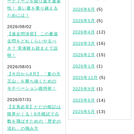
ーティーンを繰り返す重要
性！ 長い夏を乗り越える
2026年6月
(5)
ためには！
2026年5月
(5)
2026/08/02
2026年4月
(12)
【過去問演習】 この夏過
去問をどれくらいやるべ
2026年3月
(16)
き？ 実体験も踏まえて説
2026年2月
(15)
明！
2026年1月
(1)
2026/08/01
【今日から8月】 「夏の天
2025年12月
(5)
王山」を勝ち抜くための
モチベーション維持術！
2025年9月
(1)
2026/07/31
2025年6月
(14)
【文系必見】ただの暗記は
2025年5月
(13)
限界がくる！8月模試で点
数を飛ばすための「歴史の
流れ」の掴み方