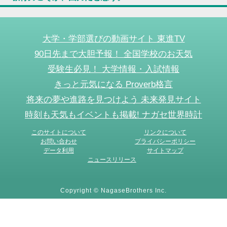
大学・学部選びの動画サイト 東進TV
90日先まで大胆予報！ 全国学校のお天気
受験生必見！ 大学情報・入試情報
きっと元気になる Proverb格言
将来の夢や進路を見つけよう 未来発見サイト
時刻も天気もイベントも掲載! ナガセ世界時計
このサイトについて
リンクについて
お問い合わせ
プライバシーポリシー
データ利用
サイトマップ
ニュースリリース
Copyright © NagaseBrothers Inc.