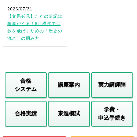
2026/07/31
【文系必見】ただの暗記は
限界がくる！8月模試で点
数を飛ばすための「歴史の
流れ」の掴み方
合格
講座案内
実力講師陣
システム
学費・
合格実績
東進模試
申込手続き