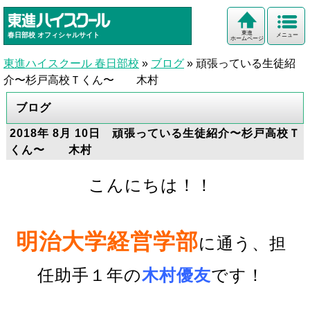
東進
春日部校
オフィシャルサイト
メニュー
ホームページ
東進ハイスクール 春日部校
»
ブログ
»
頑張っている生徒紹
介〜杉戸高校Ｔくん〜 木村
ブログ
2018年 8月 10日 頑張っている生徒紹介〜杉戸高校Ｔ
くん〜 木村
こんにちは！！
明治大学経営学部
に通う、担
任助手１年の
木村優友
です
！