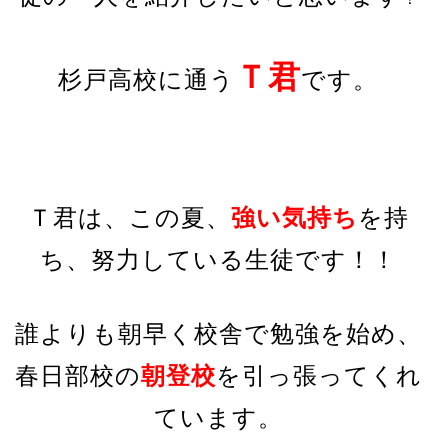
Ｔ君
杉戸高校に通う
です。
Ｔ君は、この夏、
強い気持ち
を
持
ち、努力している生徒です！！
誰よりも朝早く校舎で勉強を始め、
春日部校の
朝登校
を引っ張ってくれ
ています。